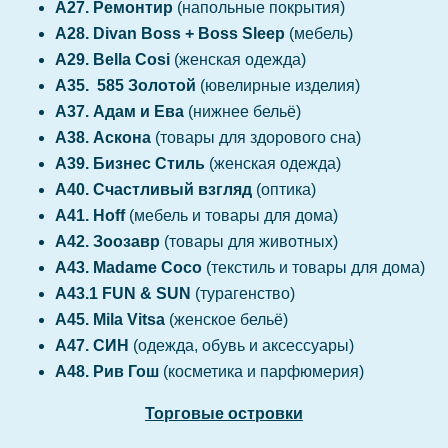
А27. Ремонтир
(напольные покрытия)
А28. Divan Boss + Boss Sleep
(мебель)
А29. Bella Cosi
(женская одежда)
А35. 585 Золотой
(ювелирные изделия)
А37. Адам и Ева
(нижнее бельё)
А38. Аскона
(товары для здорового сна)
А39. Бизнес Стиль
(женская одежда)
А40. Счастливый взгляд
(оптика)
А41. Hoff
(мебель и товары для дома)
А42. Зоозавр
(товары для животных)
А43. Madame Coco
(текстиль и товары для дома)
А43.1 FUN & SUN
(турагенство)
А45. Mila Vitsa
(женское бельё)
А47. СИН
(одежда, обувь и аксессуары)
А48. Рив Гош
(косметика и парфюмерия)
Торговые островки