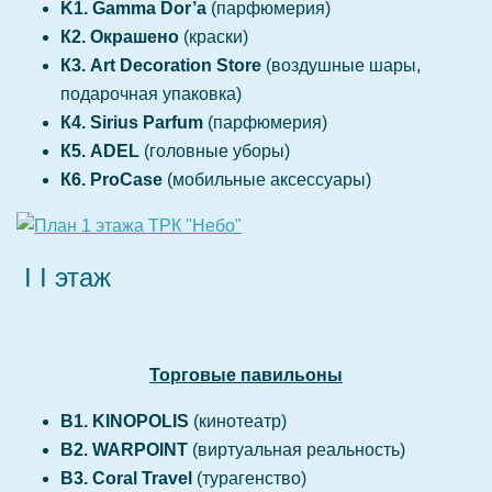
K1. Gamma Dor’a
(парфюмерия)
К2. Окрашено
(краски)
К3. Art Decoration Store
(воздушные шары,
подарочная упаковка)
К4. Sirius Parfum
(парфюмерия)
К5. ADEL
(головные уборы)
К6. ProCase
(мобильные аксессуары)
I I этаж
Торговые павильоны
B1. KINOPOLIS
(кинотеатр)
В2. WARPOINT
(виртуальная реальность)
В3. Coral Travel
(турагенство)