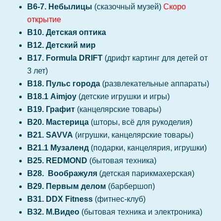
В6-7. Небылицы
(сказочный музей)
Скоро
открытие
В10. Детская оптика
В12. Детский мир
В17. Formula DRIFT
(дрифт картинг для детей от
3 лет)
В18. Пульс города
(развлекательные аппараты)
В18.1 Aimjoy
(детские игрушки и игры)
В19. Графит
(канцелярские товары)
В20. Мастерица
(шторы, всё для рукоделия)
В21. SAVVA
(игрушки, канцелярские товары)
В21.1 Музаленд
(подарки, канцелярия, игрушки)
В25. REDMOND
(бытовая техника)
В28. Воображуля
(детская парикмахерская)
В29. Первым делом
(барбершоп)
B31. DDX Fitness
(фитнес-клуб)
В32. М.Видео
(бытовая техника и электроника)