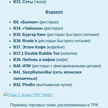
В33. Соты
(театр)
Фудхолл
В8. «Балкан»
(ресторан)
В34. «Чайхона»
(ресторан)
В35. Бургер Кинг
(ресторан быстрого питания)
В36. Rostic’s
(ресторан быстрого питания)
В37. Этлон Кофе
(кофейня)
В37.1 Double Bubble Tea
(напитки)
В39. Любовь и вафли
(кафе)
В40. ИЛИ
(ресторан с фиксированными ценами)
В41. SlurpRamenBar (сеть японских
лапшичных)
В42. PhoBo
(вьетнамская кухня)
Перечень торговых точек, расположенных в ТРК