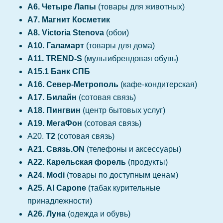
А6. Четыре Лапы
(товары для животных)
А7. Магнит Косметик
А8. Victoria Stenova
(обои)
A10. Галамарт
(товары для дома)
А11. TREND-S
(мультибрендовая обувь)
А15.1 Банк СПБ
А16. Север-Метрополь
(кафе-кондитерская)
А17. Билайн
(сотовая связь)
А18. Пингвин
(центр бытовых услуг)
А19. МегаФон
(сотовая связь)
А20.
Т2
(сотовая связь)
А21. Связь.ON
(телефоны и аксессуары)
А22. Карельская форель
(продукты)
A24. Modi
(товары по доступным ценам)
А25. Al Capone
(табак курительные
принадлежности)
А26. Луна
(одежда и обувь)