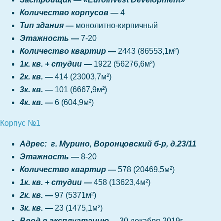
Количество корпусов
—
4
Тип здания
—
монолитно-кирпичный
Этажность
—
7-20
Количество квартир
—
2443
(86553,1
м
²)
1к. кв. + студии —
1922 (56276,6
м
²)
2к. кв. —
414 (23003,7
м
²)
3к. кв. —
101 (6667,9
м
²)
4к. кв. —
6 (604,9
м
²)
Корпус №1
Адрес: г. Мурино, Воронцовский б-р, д.23/11
Этажность
—
8-20
Количество квартир
—
578
(20469,5
м
²)
1к. кв. + студии —
458 (13623,4
м
²)
2к. кв. —
97 (5371
м
²)
3к. кв. —
23 (1475,1
м
²)
Ввод в эксплуатацию
– 30 декабря 2019г.