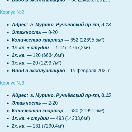
Корпус №2
Адрес: г. Мурино, Ручьёвский пр-кт, д.13
Этажность
—
8-20
Количество квартир
—
652
(22695,5
м
²)
1к. кв. + студии —
512 (14767,2
м
²)
2к. кв. —
120 (6634,6
м
²)
3к. кв. —
20 (1293,7
м
²)
Ввод в эксплуатацию
– 15 февраля 2021г.
Корпус №3
Адрес: г. Мурино, Ручьёвский пр-кт, д.15
Этажность
—
2-20
Количество квартир
—
630
(21951,6
м
²)
1к. кв. + студии —
493 (14233,6
м
²)
2к. кв. —
131 (7290,4
м
²)