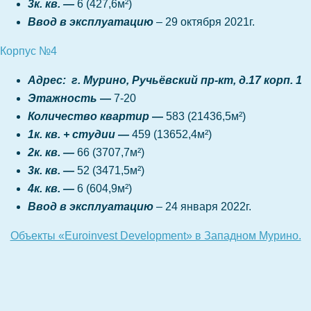
3к. кв. —
6 (427,6
м
²)
Ввод в эксплуатацию
– 29 октября 2021г.
Корпус №4
Адрес: г. Мурино, Ручьёвский пр-кт, д.17 корп. 1
Этажность
—
7-20
Количество квартир
—
583
(21436,5
м
²)
1к. кв. + студии —
459 (13652,4
м
²)
2к. кв. —
66 (3707,7
м
²)
3к. кв. —
52 (3471,5
м
²)
4к. кв. —
6 (604,9
м
²)
Ввод в эксплуатацию
– 24 января 2022г.
Объекты «Euroinvest Development» в Западном Мурино.